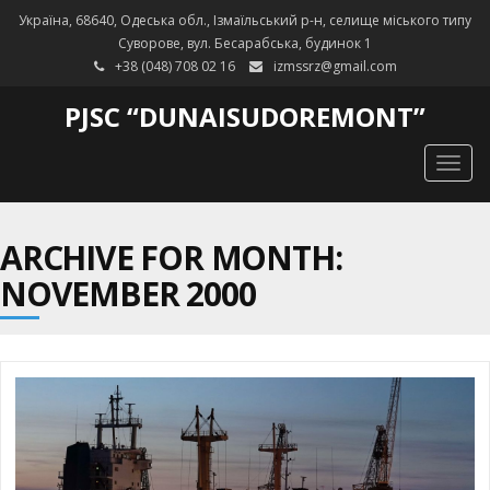
Україна, 68640, Одеська обл., Ізмаїльський р-н, селище міського типу
Суворове, вул. Бесарабська, будинок 1
+38 (048) 708 02 16
izmssrz@gmail.com
PJSC “DUNAISUDOREMONT”
Togg
navig
ARCHIVE FOR MONTH:
NOVEMBER 2000