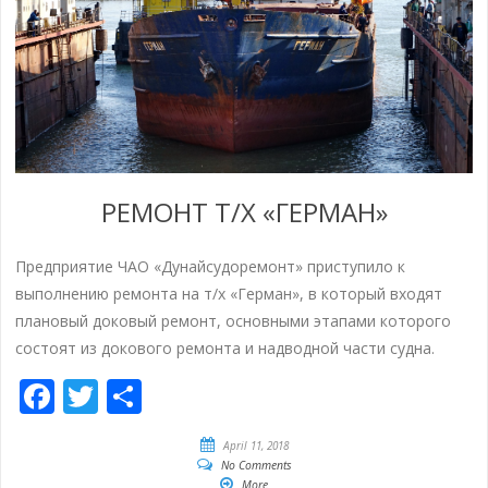
РЕМОНТ Т/Х «ГЕРМАН»
Предприятие ЧАО «Дунайсудоремонт» приступило к
выполнению ремонта на т/х «Герман», в который входят
плановый доковый ремонт, основными этапами которого
состоят из докового ремонта и надводной части судна.
Facebook
Twitter
Empfehlen
April 11, 2018
No Comments
More