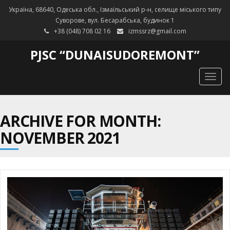
Україна, 68640, Одеська обл., Ізмаїльський р-н, селище міського типу
Суворове, вул. Бесарабська, будинок 1
+38 (048) 708 02 16
izmssrz@gmail.com
PJSC “DUNAISUDOREMONT”
Togg
navig
ARCHIVE FOR MONTH:
NOVEMBER 2021