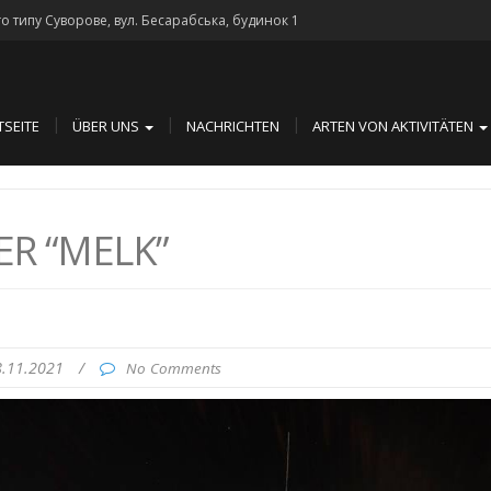
го типу Суворове, вул. Бесарабська, будинок 1
TSEITE
ÜBER UNS
NACHRICHTEN
ARTEN VON AKTIVITÄTEN
ER “MELK”
8.11.2021
/
No Comments