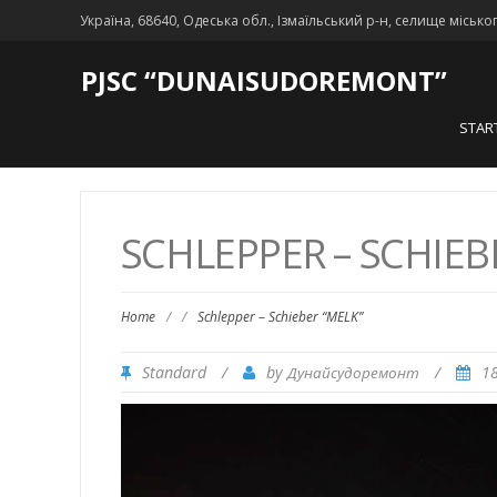
Україна, 68640, Одеська обл., Ізмаїльський р-н, селище місько
PJSC “DUNAISUDOREMONT”
STAR
SCHLEPPER – SCHIEB
Home
/
/
Schlepper – Schieber “MELK”
Standard
/
by
/
1
Дунайсудоремонт