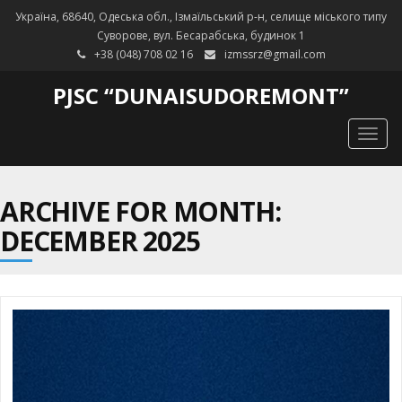
Україна, 68640, Одеська обл., Ізмаїльський р-н, селище міського типу
Суворове, вул. Бесарабська, будинок 1
+38 (048) 708 02 16
izmssrz@gmail.com
PJSC “DUNAISUDOREMONT”
Togg
navig
ARCHIVE FOR MONTH:
DECEMBER 2025