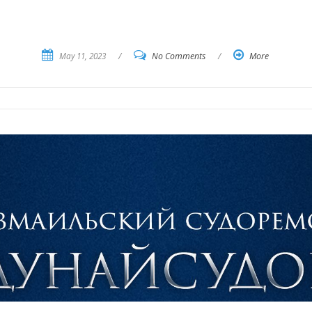
May 11, 2023
/
No Comments
/
More