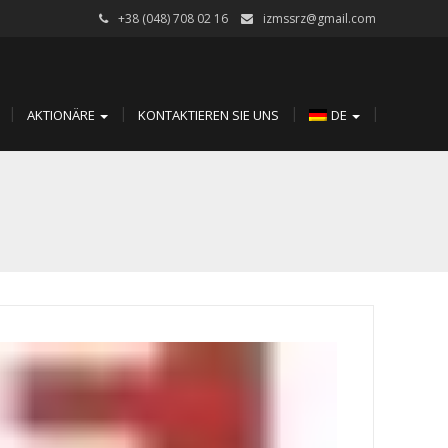
+38 (048) 708 02 16
izmssrz@gmail.com
AKTIONÄRE
KONTAKTIEREN SIE UNS
DE