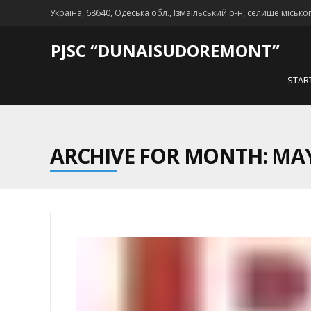
Україна, 68640, Одеська обл., Ізмаїльський р-н, селище місько
PJSC “DUNAISUDOREMONT”
STAR
ARCHIVE FOR MONTH: MAY