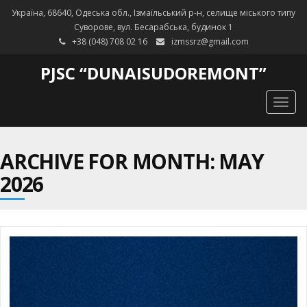
Україна, 68640, Одеська обл., Ізмаїльський р-н, селище міського типу
Суворове, вул. Бесарабська, будинок 1
+38 (048) 708 02 16
izmssrz@gmail.com
PJSC “DUNAISUDOREMONT”
Togg
navig
ARCHIVE FOR MONTH: MAY
2026