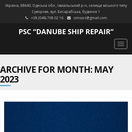
Україна, 68640, Одеська обл., Ізмаїльський р-н, селище міського типу
Суворове, вул. Бесарабська, будинок 1
+38 (048) 708 02 16
izmssrz@gmail.com
PSC “DANUBE SHIP REPAIR”
Togg
navig
ARCHIVE FOR MONTH: MAY
2023