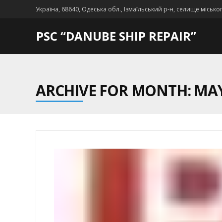
Україна, 68640, Одеська обл., Ізмаїльський р-н, селище місько
PSC “DANUBE SHIP REPAIR”
ARCHIVE FOR MONTH: MAY