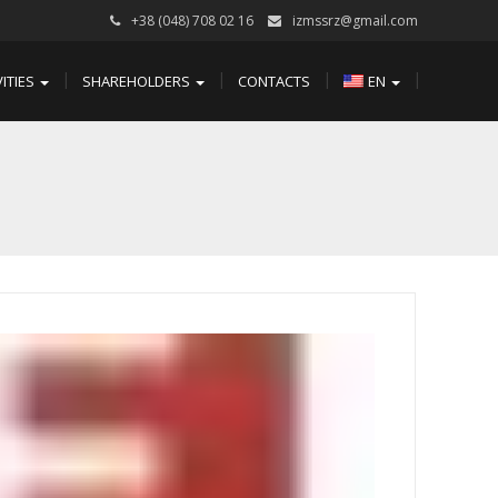
+38 (048) 708 02 16
izmssrz@gmail.com
VITIES
SHAREHOLDERS
CONTACTS
EN