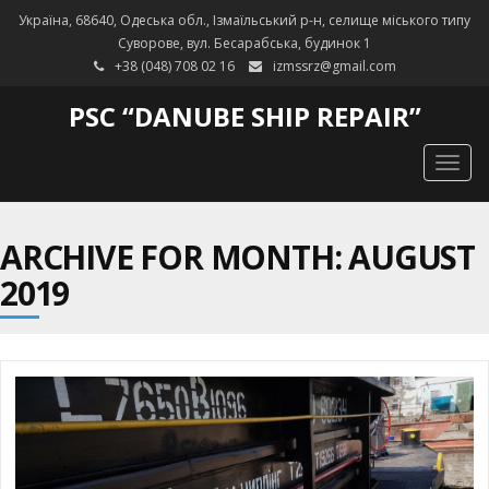
Україна, 68640, Одеська обл., Ізмаїльський р-н, селище міського типу
Суворове, вул. Бесарабська, будинок 1
+38 (048) 708 02 16
izmssrz@gmail.com
PSC “DANUBE SHIP REPAIR”
Togg
navig
ARCHIVE FOR MONTH: AUGUST
2019