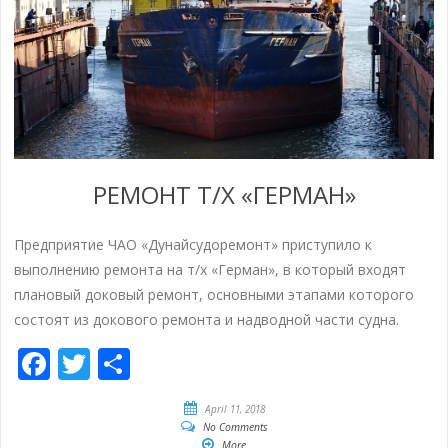
РЕМОНТ Т/Х «ГЕРМАН»
Предприятие ЧАО «Дунайсудоремонт» приступило к
выполнению ремонта на т/х «Герман», в который входят
плановый доковый ремонт, основными этапами которого
состоят из докового ремонта и надводной части судна.
Facebook
Twitter
Share
April 11, 2018
No Comments
More