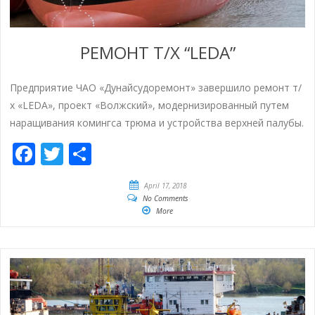
РЕМОНТ Т/Х “LEDA”
Предприятие ЧАО «Дунайсудоремонт» завершило ремонт т/
х «LEDA», проект «Волжский», модернизированный путем
наращивания комингса трюма и устройства верхней палубы.
Facebook
Twitter
Share
April 17, 2018
No Comments
More