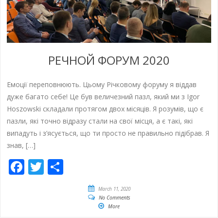
РЕЧНОЙ ФОРУМ 2020
Емоції переповнюють. Цьому Річковому форуму я віддав
дуже багато себе! Це був величезний пазл, який ми з Igor
Hoszowski складали протягом двох місяців. Я розумів, що є
пазли, які точно відразу стали на свої місця, а є такі, які
випадуть і з’ясується, що ти просто не правильно підібрав. Я
знав, […]
Facebook
Twitter
Share
March 11, 2020
No Comments
More