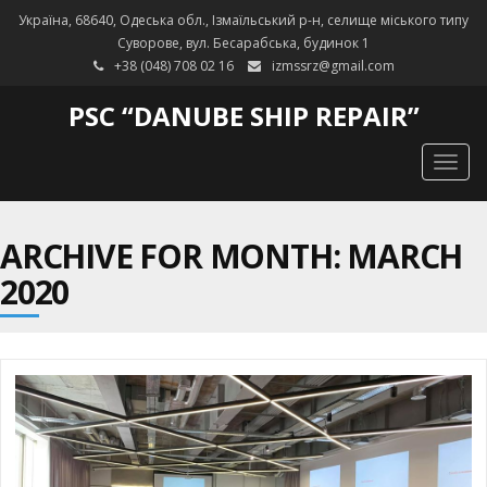
Україна, 68640, Одеська обл., Ізмаїльський р-н, селище міського типу
Суворове, вул. Бесарабська, будинок 1
+38 (048) 708 02 16
izmssrz@gmail.com
PSC “DANUBE SHIP REPAIR”
Togg
navig
ARCHIVE FOR MONTH: MARCH
2020