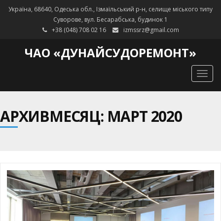
Україна, 68640, Одеська обл., Ізмаїльський р-н, селище міського типу
Суворове, вул. Бесарабська, будинок 1
+38 (048) 708 02 16
izmssrz@gmail.com
ЧАО «ДУНАЙСУДОРЕМОНТ»
Togg
navig
АРХИВМЕСЯЦ: МАРТ 2020