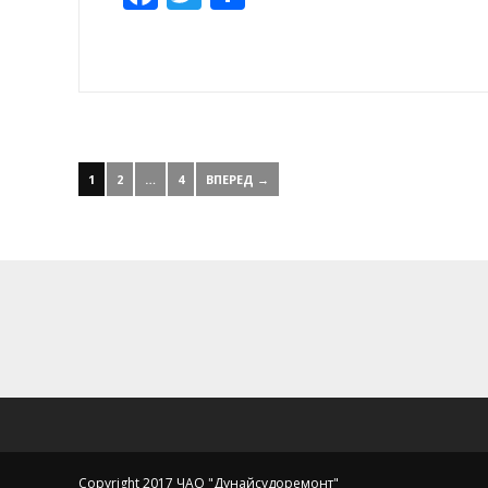
1
2
…
4
ВПЕРЕД →
Copyright 2017 ЧАО "Дунайсудоремонт"