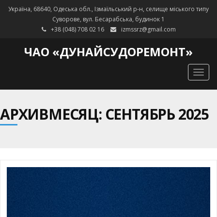
Україна, 68640, Одеська обл., Ізмаїльський р-н, селище міського типу
Суворове, вул. Бесарабська, будинок 1
+38 (048) 708 02 16
izmssrz@gmail.com
ЧАО «ДУНАЙСУДОРЕМОНТ»
Togg
navig
АРХИВМЕСЯЦ: СЕНТЯБРЬ 2025