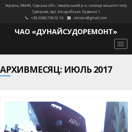
Україна, 68640, Одеська обл., Ізмаїльський р-н, селище міського типу
Суворове, вул. Бесарабська, будинок 1
+38 (048) 708 02 16
izmssrz@gmail.com
ЧАО «ДУНАЙСУДОРЕМОНТ»
Togg
navig
АРХИВМЕСЯЦ: ИЮЛЬ 2017