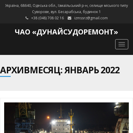
Україна, 68640, Одеська обл., Ізмаїльський р-н, селище міського типу
Суворове, вул. Бесарабська, будинок 1
+38 (048) 708 02 16
izmssrz@gmail.com
ЧАО «ДУНАЙСУДОРЕМОНТ»
Togg
navig
АРХИВМЕСЯЦ: ЯНВАРЬ 2022