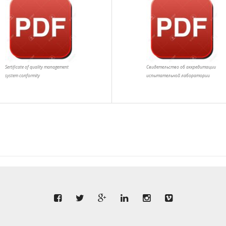
Sertificate of quality management
Свидетельство об аккредитации
system conformity
испытательной лаборатории