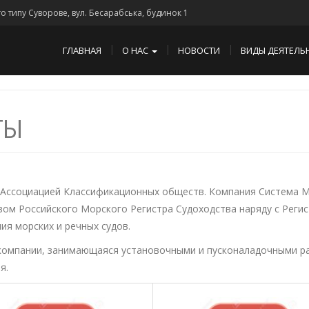
го типу Суворове, вул. Бесарабська, будинок 1
ГЛАВНАЯ
О НАС
НОВОСТИ
ВИДЫ ДЕЯТЕЛЬ
ТЫ
Ассоциацией Классификационных обществ. Компания Система 
ом Российского Морского Регистра Судоходства наряду с Реги
ия морских и речных судов.
компании, занимающаяся установочными и пусконаладочными р
я.