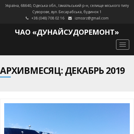
Україна, 68640, Одеська обл., Ізмаїльський р-н, селище міського типу
Суворове, вул. Бесарабська, будинок 1
+38 (048) 708 02 16
izmssrz@gmail.com
ЧАО «ДУНАЙСУДОРЕМОНТ»
Togg
navig
АРХИВМЕСЯЦ: ДЕКАБРЬ 2019