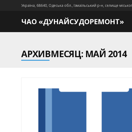
Україна, 68640, Одеська обл., Ізмаїльський р-н, селище місько
ЧАО «ДУНАЙСУДОРЕМОНТ»
АРХИВМЕСЯЦ: МАЙ 2014