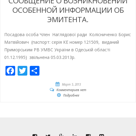
СООБЩЕНИЕ О ВОЗНИКНОВЕНИИ
ОСОБЕННОЙ ИНФОРМАЦИИ ОБ
ЭМИТЕНТА.
Посадова особа Член Наглядової ради Колiсниченко Борис
Матвiйович (паспорт: серiя КЕ номер 121509, виданий
Приморським РВ УМВС України в Одеськiй областi
01.12.1995) звiльнена 05.03.2013р.
Facebook
Twitter
Отправить
Март 5, 2013
Комментариев нет
Подробнее