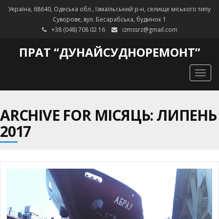
Україна, 68640, Одеська обл., Ізмаїльський р-н, селище міського типу
Суворове, вул. Бесарабська, будинок 1
+38 (048) 708 02 16
izmssrz@gmail.com
ПРАТ “ДУНАЙСУДНОРЕМОНТ”
Togg
navig
ARCHIVE FOR МІСЯЦЬ: ЛИПЕНЬ
2017