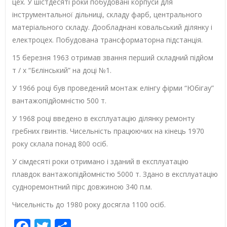
цех. У шістдесяті роки побудовані корпуси для
інструментальної дільниці, складу фарб, центрального
матеріального складу. Дообладнані ковальський ділянку і
електроцех. Побудована трансформаторна підстанція.
15 березня 1963 отримав звання перший складний підйом
т / х “Бєлінський” на доці №1.
У 1966 році був проведений монтаж елінгу фірми “Юбігау”
вантажопідйомністю 500 т.
У 1968 році введено в експлуатацію ділянку ремонту
гребних гвинтів. Чисельність працюючих на кінець 1970
року склала понад 800 осіб.
У сімдесяті роки отримано і зданий в експлуатацію
плавдок вантажопідйомністю 5000 т. Здано в експлуатацію
судноремонтний пірс довжиною 340 п.м.
Чисельність до 1980 року досягла 1100 осіб.
Facebook
Twitter
Share