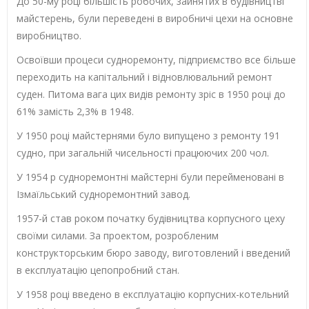
До 50-му році більшість робочих, зайнятих в будівництві
майстерень, були переведені в виробничі цехи на основне
виробництво.
Освоївши процеси судноремонту, підприємство все більше
переходить на капітальний і відновлювальний ремонт
суден. Питома вага цих видів ремонту зріс в 1950 році до
61% замість 2,3% в 1948.
У 1950 році майстернями було випущено з ремонту 191
судно, при загальній чисельності працюючих 200 чол.
У 1954 р судноремонтні майстерні були перейменовані в
Ізмаїльський судноремонтний завод.
1957-й став роком початку будівництва корпусного цеху
своїми силами. За проектом, розробленим
конструкторським бюро заводу, виготовлений і введений
в експлуатацію цепопробний стан.
У 1958 році введено в експлуатацію корпусних-котельний