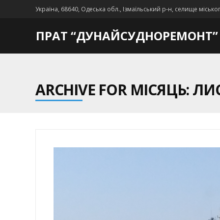
Україна, 68640, Одеська обл., Ізмаїльський р-н, селище місько
ПРАТ “ДУНАЙСУДНОРЕМОНТ”
ARCHIVE FOR МІСЯЦЬ: ЛИ