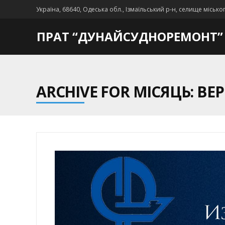
Україна, 68640, Одеська обл., Ізмаїльський р-н, селище місько
ПРАТ “ДУНАЙСУДНОРЕМОНТ”
ARCHIVE FOR МІСЯЦЬ: ВЕР