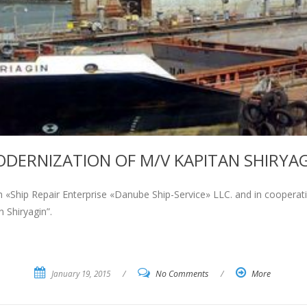
DERNIZATION OF M/V KAPITAN SHIRYA
Ship Repair Enterprise «Danube Ship-Service» LLC. and in cooperati
n Shiryagin”.
January 19, 2015
/
No Comments
/
More