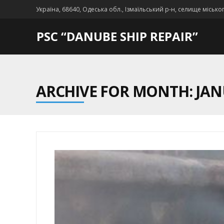
Україна, 68640, Одеська обл., Ізмаїльський р-н, селище місько
PSC “DANUBE SHIP REPAIR”
ARCHIVE FOR MONTH: JAN