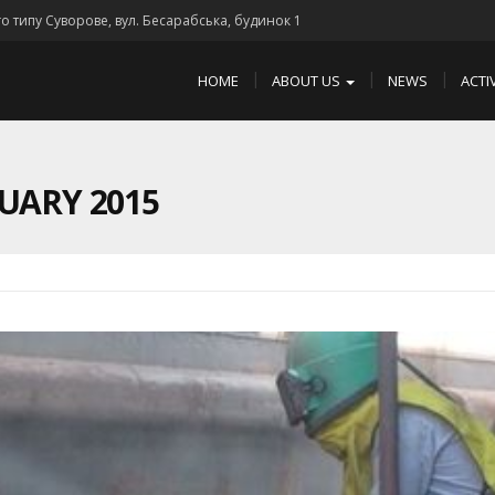
го типу Суворове, вул. Бесарабська, будинок 1
HOME
ABOUT US
NEWS
ACTI
UARY 2015