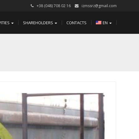
+38 (048) 708 02 16
izmssrz@gmail.com
VITIES
SHAREHOLDERS
CONTACTS
EN