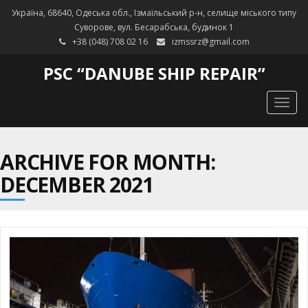
Україна, 68640, Одеська обл., Ізмаїльський р-н, селище міського типу
Суворове, вул. Бесарабська, будинок 1
+38 (048) 708 02 16
izmssrz@gmail.com
PSC “DANUBE SHIP REPAIR”
Togg
navig
ARCHIVE FOR MONTH:
DECEMBER 2021