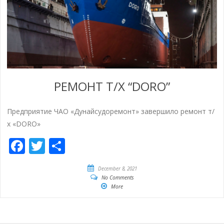
РЕМОНТ Т/Х “DORO”
Предприятие ЧАО «Дунайсудоремонт» завершило ремонт т/
х «DORO»
Facebook
Twitter
Share
December 8, 2021
No Comments
More