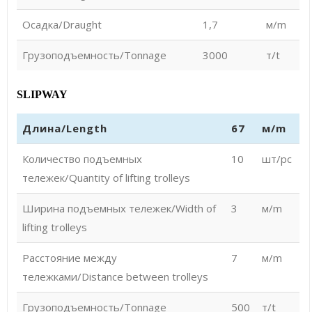
Осадка/Draught
1,7
м/m
Грузоподъемность/Tonnage
3000
т/t
SLIPWAY
Длина/Length
67
м/m
Количество подъемных
10
шт/pc
тележек/Quantity of lifting trolleys
Ширина подъемных тележек/Width of
3
м/m
lifting trolleys
Расстояние между
7
м/m
тележками/Distance between trolleys
Грузоподъемность/Tonnage
500
т/t