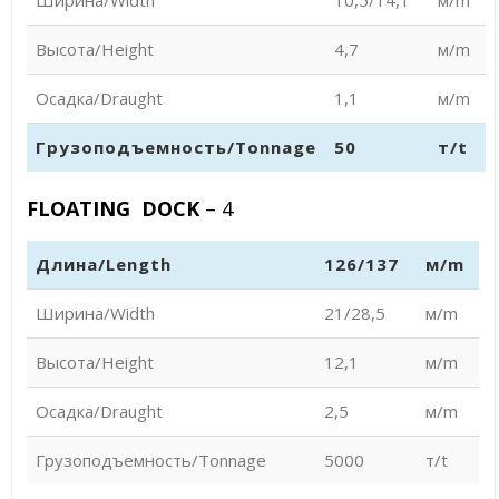
Ширина/Width
10,5/14,1
м/m
Высота/Height
4,7
м/m
Осадка/Draught
1,1
м/m
Грузоподъемность/Tonnage
50
т/t
FLOATING DOCK
– 4
Длина/Length
126/137
м/m
Ширина/Width
21/28,5
м/m
Высота/Height
12,1
м/m
Осадка/Draught
2,5
м/m
Грузоподъемность/Tonnage
5000
т/t