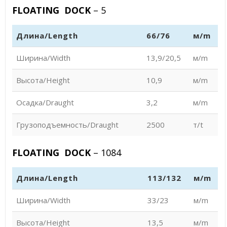
FLOATING DOCK
– 5
Длина/Length
66/76
м/m
Ширина/Width
13,9/20,5
м/m
Высота/Height
10,9
м/m
Осадка/Draught
3,2
м/m
Грузоподъемность/Draught
2500
т/t
FLOATING DOCK
– 1084
Длина/Length
113/132
м/m
Ширина/Width
33/23
м/m
Высота/Height
13,5
м/m