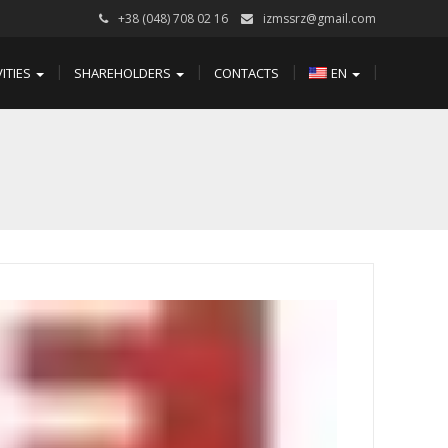
+38 (048) 708 02 16
izmssrz@gmail.com
VITIES
SHAREHOLDERS
CONTACTS
EN