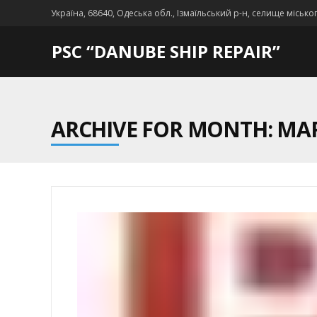
Україна, 68640, Одеська обл., Ізмаїльський р-н, селище місько
PSC “DANUBE SHIP REPAIR”
ARCHIVE FOR MONTH: MAR