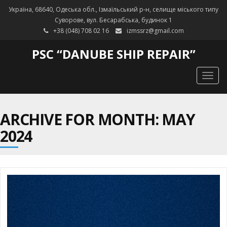
Україна, 68640, Одеська обл., Ізмаїльський р-н, селище міського типу
Суворове, вул. Бесарабська, будинок 1
+38 (048) 708 02 16
izmssrz@gmail.com
PSC “DANUBE SHIP REPAIR”
Togg
navig
ARCHIVE FOR MONTH: MAY
2024