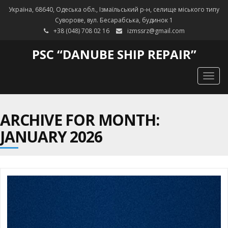
Україна, 68640, Одеська обл., Ізмаїльський р-н, селище міського типу
Суворове, вул. Бесарабська, будинок 1
+38 (048) 708 02 16
izmssrz@gmail.com
PSC “DANUBE SHIP REPAIR”
Togg
navig
ARCHIVE FOR MONTH:
JANUARY 2026