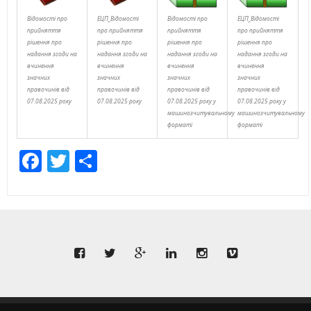
Відомості про
ЕЦП_Відомості
Відомості про
ЕЦП_Відомості
прийняття
про прийняття
прийняття
про прийняття
рішення про
рішення про
рішення про
рішення про
надання згоди на
надання згоди на
надання згоди на
надання згоди на
вчинення
вчинення
вчинення
вчинення
значних
значних
значних
значних
правочинів від
правочинів від
правочинів від
правочинів від
07.08.2025 року
07.08.2025 року
07.08.2025 року у
07.08.2025 року у
машинозчитувальному
машинозчитувальному
форматі
форматі
Facebook
Twitter
Share