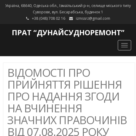
Україна, 68640, Одеська обл., Ізмаїльський р-н, селище міського типу
Суворове, вул. Бесарабська, будинок 1
+38 (048) 708 02 16
izmssrz@gmail.com
ПРАТ “ДУНАЙСУДНОРЕМОНТ”
Togg
navig
ВІДОМОСТІ ПРО
ПРИЙНЯТТЯ РІШЕННЯ
ПРО НАДАННЯ ЗГОДИ
НА ВЧИНЕННЯ
ЗНАЧНИХ ПРАВОЧИНІВ
ВІД 07.08.2025 РОКУ