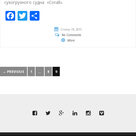
сухогрузного судна «Corall».
Facebook
Twitter
Share
Січень 19, 2015
No Comments
More
← PREVIOUS
1
…
8
9