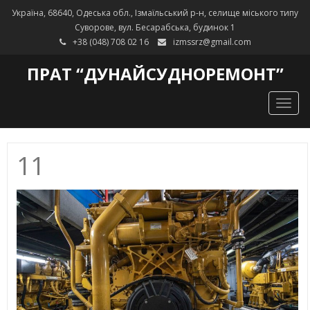
Україна, 68640, Одеська обл., Ізмаїльський р-н, селище міського типу
Суворове, вул. Бесарабська, будинок 1
+38 (048) 708 02 16
izmssrz@gmail.com
ПРАТ “ДУНАЙСУДНОРЕМОНТ”
Togg
navig
11