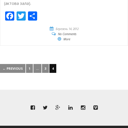
(актова зала).
Facebook
Twitter
Share
Березень 14, 2012
No Comments
More
← PREVIOUS
1
…
3
4