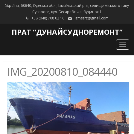
Україна, 68640, Одеська обл., Ізмаїльський р-н, селище міського типу
Суворове, вул. Бесарабська, будинок 1
+38 (048) 708 02 16
izmssrz@gmail.com
ПРАТ “ДУНАЙСУДНОРЕМОНТ”
Togg
navig
IMG_20200810_084440