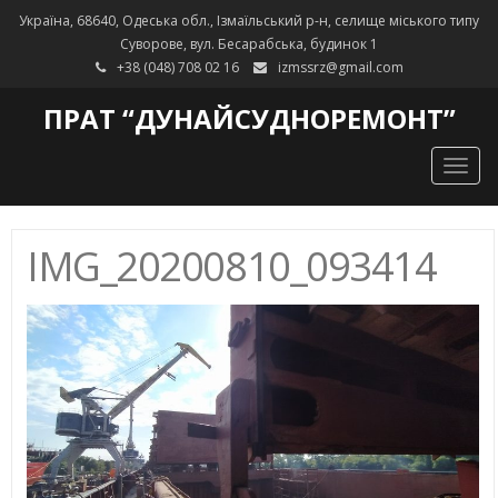
Україна, 68640, Одеська обл., Ізмаїльський р-н, селище міського типу
Суворове, вул. Бесарабська, будинок 1
+38 (048) 708 02 16
izmssrz@gmail.com
ПРАТ “ДУНАЙСУДНОРЕМОНТ”
Togg
navig
IMG_20200810_093414