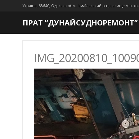
Україна, 68640, Одеська обл., Ізмаїльський р-н, селище місько
ПРАТ “ДУНАЙСУДНОРЕМОНТ”
IMG_20200810_1009