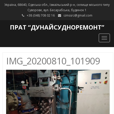
Україна, 68640, Одеська обл., Ізмаїльський р-н, селище міського типу
Суворове, вул. Бесарабська, будинок 1
+38 (048) 708 02 16
izmssrz@gmail.com
ПРАТ “ДУНАЙСУДНОРЕМОНТ”
Togg
navig
IMG_20200810_101909