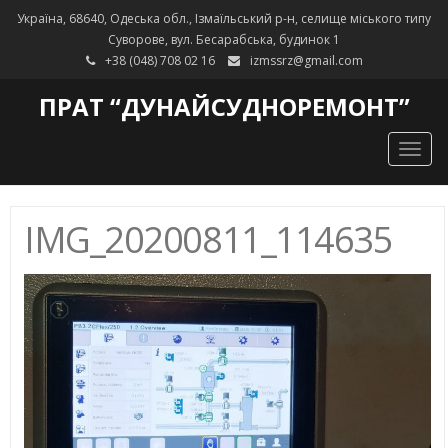
Україна, 68640, Одеська обл., Ізмаїльський р-н, селище міського типу
Суворове, вул. Бесарабська, будинок 1
+38 (048) 708 02 16
izmssrz@gmail.com
ПРАТ “ДУНАЙСУДНОРЕМОНТ”
Togg
navig
IMG_20200811_114635