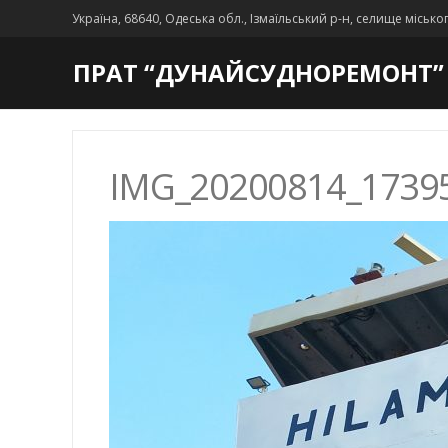
Україна, 68640, Одеська обл., Ізмаїльський р-н, селище місько
ПРАТ “ДУНАЙСУДНОРЕМОНТ”
IMG_20200814_1739