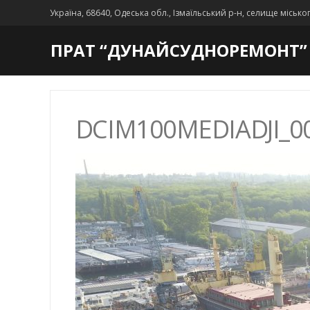
Україна, 68640, Одеська обл., Ізмаїльський р-н, селище місько
ПРАТ “ДУНАЙСУДНОРЕМОНТ”
DCIM100MEDIADJI_00