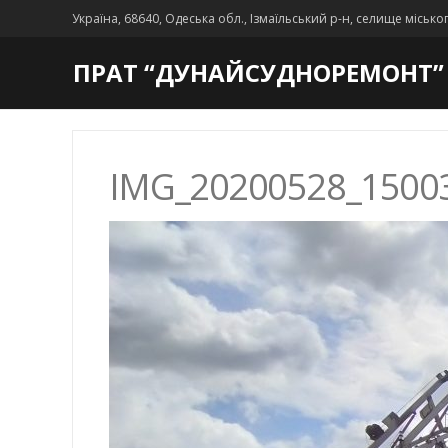
Україна, 68640, Одеська обл., Ізмаїльський р-н, селище місько
ПРАТ “ДУНАЙСУДНОРЕМОНТ”
IMG_20200528_1500