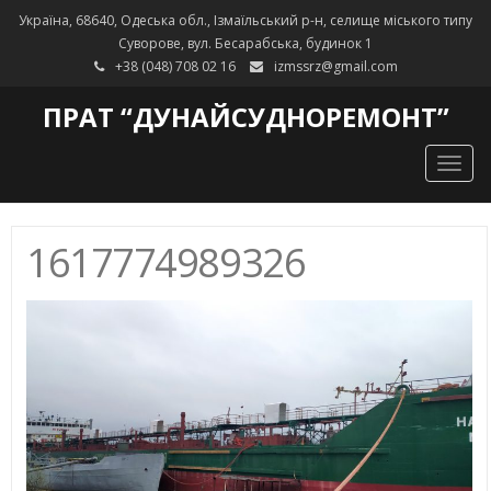
Україна, 68640, Одеська обл., Ізмаїльський р-н, селище міського типу
Суворове, вул. Бесарабська, будинок 1
+38 (048) 708 02 16
izmssrz@gmail.com
ПРАТ “ДУНАЙСУДНОРЕМОНТ”
Togg
navig
1617774989326