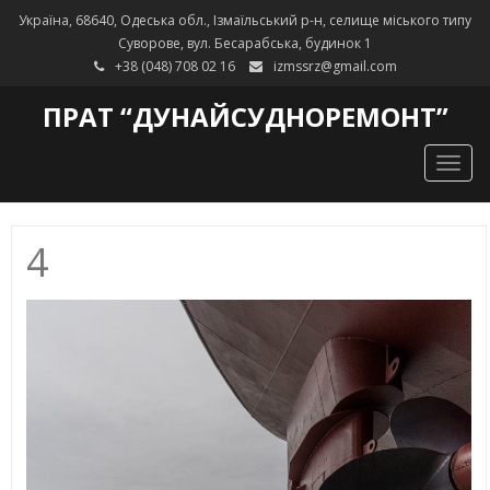
Україна, 68640, Одеська обл., Ізмаїльський р-н, селище міського типу
Суворове, вул. Бесарабська, будинок 1
+38 (048) 708 02 16
izmssrz@gmail.com
ПРАТ “ДУНАЙСУДНОРЕМОНТ”
Togg
navig
4