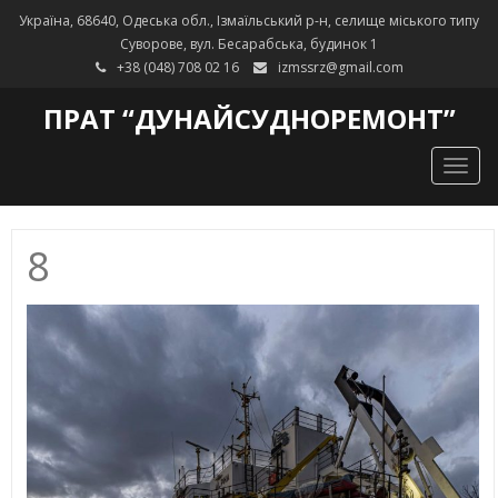
Україна, 68640, Одеська обл., Ізмаїльський р-н, селище міського типу
Суворове, вул. Бесарабська, будинок 1
+38 (048) 708 02 16
izmssrz@gmail.com
ПРАТ “ДУНАЙСУДНОРЕМОНТ”
Togg
navig
8