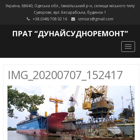
Україна, 68640, Одеська обл., Ізмаїльський р-н, селище міського типу
Суворове, вул. Бесарабська, будинок 1
+38 (048) 708 02 16
izmssrz@gmail.com
ПРАТ “ДУНАЙСУДНОРЕМОНТ”
Togg
navig
IMG_20200707_152417