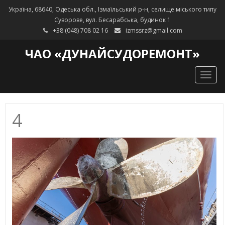
Україна, 68640, Одеська обл., Ізмаїльський р-н, селище міського типу
Суворове, вул. Бесарабська, будинок 1
+38 (048) 708 02 16
izmssrz@gmail.com
ЧАО «ДУНАЙСУДОРЕМОНТ»
Togg
navig
4